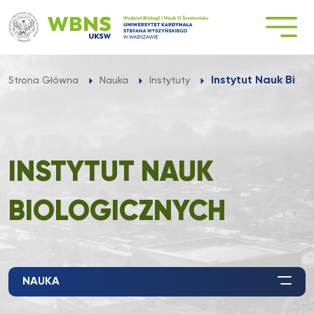
Przejdź
do
treści
Instytut Nauk Biol
Strona Główna
Nauka
Instytuty
INSTYTUT NAUK
BIOLOGICZNYCH
NAUKA