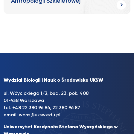
Antropologii Szkieletowej
Wydział Biologii i Nauk o Środowisku UKSW
ul. Wóycickiego 1/3, bud. 23, pok. 408
01-938 Warszawa
tel.
+48 22 380 96 86
,
22 380 96 87
email:
wbns@uksw.edu.pl
Uniwersytet Kardynała Stefana Wyszyńskiego w