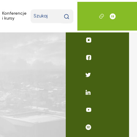
Wpisz
Konferencje
i kursy
wyszukiwaną
frazę
Profil
UKSW
Instagram
Profil
UKSW
Facebook
Profil
UKSW
Twitter
Profil
UKSW
Linkedin
UKSW
YouTube
UKSW
Spotify