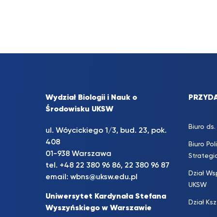
Wydział Biologii i Nauk o
PRZYDA
Środowisku UKSW
Biuro d
ul. Wóycickiego 1/3, bud. 23, pok.
408
Biuro Pol
01-938 Warszawa
Strateg
tel.
+48 22 380 96 86
,
22 380 96 87
Dział Ws
email:
wbns@uksw.edu.pl
UKSW
Uniwersytet Kardynała Stefana
Dział Ks
Wyszyńskiego w Warszawie