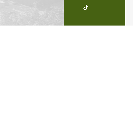
UKSW
Soundcloud