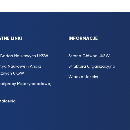
TNE LINKI
INFORMACJE
s. Badań Naukowych UKSW
Strona Główna UKSW
ityki Naukowej i Analiz
Struktura Organizacyjna
icznych UKSW
Władze Uczelni
półpracy Międzynarodowej
ztałcenia