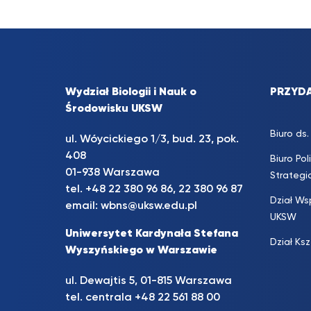
Wydział Biologii i Nauk o
PRZYDA
Środowisku UKSW
Biuro d
ul. Wóycickiego 1/3, bud. 23, pok.
408
Biuro Pol
01-938 Warszawa
Strateg
tel.
+48 22 380 96 86
,
22 380 96 87
Dział Ws
email:
wbns@uksw.edu.pl
UKSW
Uniwersytet Kardynała Stefana
Dział Ks
Wyszyńskiego w Warszawie
ul. Dewajtis 5, 01-815 Warszawa
tel. centrala
+48 22 561 88 00