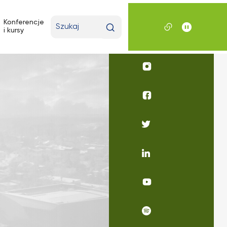
Wpisz
Konferencje
i kursy
wyszukiwaną
frazę
Profil
UKSW
Instagram
Profil
UKSW
Facebook
Profil
UKSW
Twitter
Profil
UKSW
Linkedin
UKSW
YouTube
UKSW
Spotify