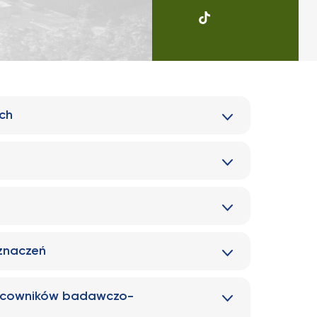
UKSW
Soundcloud
ych
znaczeń
racowników badawczo-