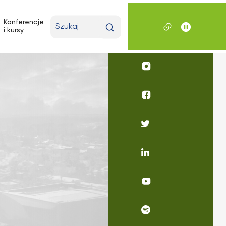
Wpisz
Konferencje
i kursy
wyszukiwaną
frazę
Profil
UKSW
Instagram
Profil
UKSW
Facebook
Profil
UKSW
Twitter
Profil
UKSW
Linkedin
UKSW
YouTube
UKSW
Spotify