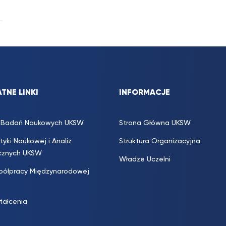
TNE LINKI
INFORMACJE
s. Badań Naukowych UKSW
Strona Główna UKSW
ityki Naukowej i Analiz
Struktura Organizacyjna
icznych UKSW
Władze Uczelni
półpracy Międzynarodowej
ztałcenia