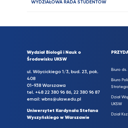
WYDZIAŁOWA RADA STUDENTÓW
Wydział Biologii i Nauk o
PRZYDA
Środowisku UKSW
Biuro d
ul. Wóycickiego 1/3, bud. 23, pok.
408
Biuro Pol
01-938 Warszawa
Strateg
tel.
+48 22 380 96 86
,
22 380 96 87
Dział Ws
email:
wbns@uksw.edu.pl
UKSW
Uniwersytet Kardynała Stefana
Dział Ks
Wyszyńskiego w Warszawie