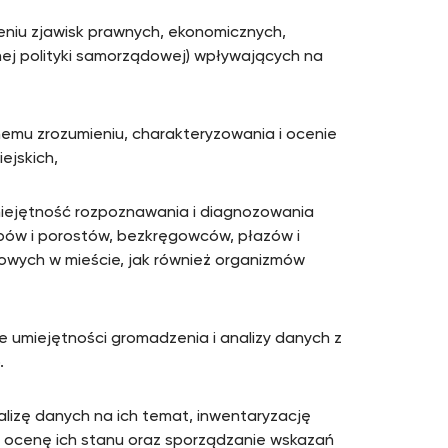
eniu zjawisk prawnych, ekonomicznych,
lnej polityki samorządowej) wpływających na
mu zrozumieniu, charakteryzowania i ocenie
ejskich,
iejętność rozpoznawania i diagnozowania
zybów i porostów, bezkręgowców, płazów i
owych w mieście, jak również organizmów
umiejętności gromadzenia i analizy danych z
.
lizę danych na ich temat, inwentaryzację
h, ocenę ich stanu oraz sporządzanie wskazań