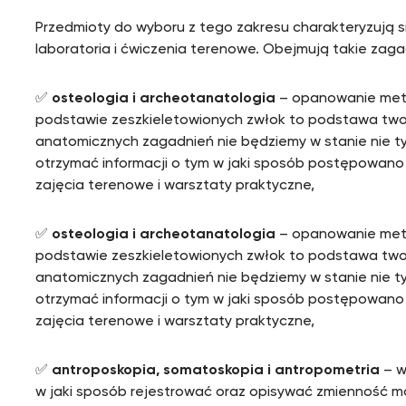
Przedmioty do wyboru z tego zakresu charakteryzują s
laboratoria i ćwiczenia terenowe. Obejmują takie zagadn
✅
osteologia i archeotanatologia
– opanowanie metod
podstawie zeszkieletowionych zwłok to podstawa tworz
anatomicznych zagadnień nie będziemy w stanie nie tyl
otrzymać informacji o tym w jaki sposób postępowano 
zajęcia terenowe i warsztaty praktyczne,
✅
osteologia i archeotanatologia
– opanowanie metod
podstawie zeszkieletowionych zwłok to podstawa tworz
anatomicznych zagadnień nie będziemy w stanie nie tyl
otrzymać informacji o tym w jaki sposób postępowano 
zajęcia terenowe i warsztaty praktyczne,
✅
antroposkopia, somatoskopia i antropometria
– w
w jaki sposób rejestrować oraz opisywać zmienność mo