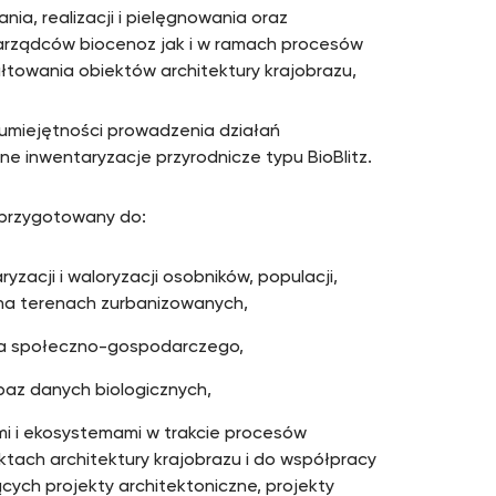
a, realizacji i pielęgnowania oraz
arządców biocenoz jak i w ramach procesów
łtowania obiektów architektury krajobrazu,
umiejętności prowadzenia działań
e inwentaryzacje przyrodnicze typu BioBlitz.
 przygotowany do:
acji i waloryzacji osobników, populacji,
na terenach zurbanizowanych,
nia społeczno-gospodarczego,
baz danych biologicznych,
i i ekosystemami w trakcie procesów
tach architektury krajobrazu i do współpracy
cych projekty architektoniczne, projekty