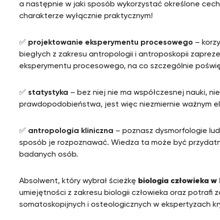
a następnie w jaki sposób wykorzystać określone cechy c
charakterze wyłącznie praktycznym!
✅
projektowanie eksperymentu procesowego
– korz
biegłych z zakresu antropologii i antroposkopii zapre
eksperymentu procesowego, na co szczególnie poświ
✅
statystyka
– bez niej nie ma współczesnej nauki, n
prawdopodobieństwa, jest więc niezmiernie ważnym e
✅
antropologia kliniczna
– poznasz dysmorfologie ludzk
sposób je rozpoznawać. Wiedza ta może być przydatna
badanych osób.
Absolwent, który wybrał ścieżkę
biologia człowieka w
umiejętności z zakresu biologii człowieka oraz potra
somatoskopijnych i osteologicznych w ekspertyzach kr