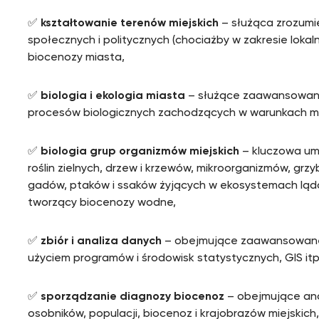
✅
kształtowanie terenów miejskich
– służąca zrozumi
społecznych i politycznych (chociażby w zakresie loka
biocenozy miasta,
✅
biologia i ekologia miasta
– służące zaawansowane
procesów biologicznych zachodzących w warunkach mi
✅
biologia grup organizmów miejskich
– kluczowa um
roślin zielnych, drzew i krzewów, mikroorganizmów, gr
gadów, ptaków i ssaków żyjących w ekosystemach ląd
tworzący biocenozy wodne,
✅
zbiór i analiza danych
– obejmujące zaawansowane 
użyciem programów i środowisk statystycznych, GIS itp
✅
sporządzanie diagnozy biocenoz
– obejmujące ana
osobników, populacji, biocenoz i krajobrazów miejskic