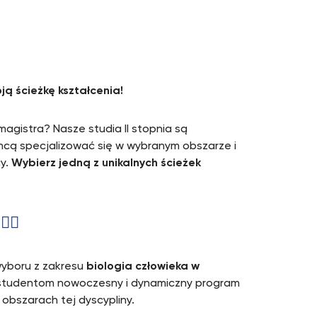
ją ścieżkę kształcenia!
magistra? Nasze studia II stopnia są
chcą specjalizować się w wybranym obszarze i
cy.
Wybierz jedną z unikalnych ścieżek
‍⚕️
wyboru z zakresu
biologia człowieka w
studentom nowoczesny i dynamiczny program
obszarach tej dyscypliny.