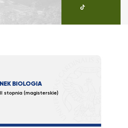
UKSW
Soundcloud
UNEK BIOLOGIA
II stopnia (magisterskie)