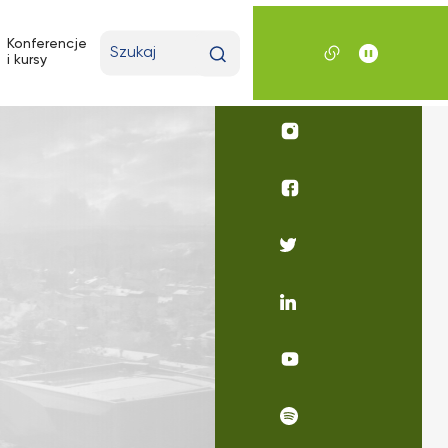
Wpisz
Konferencje
i kursy
wyszukiwaną
frazę
Profil
UKSW
Instagram
Profil
UKSW
Facebook
Profil
UKSW
Twitter
Profil
UKSW
Linkedin
UKSW
YouTube
UKSW
Spotify