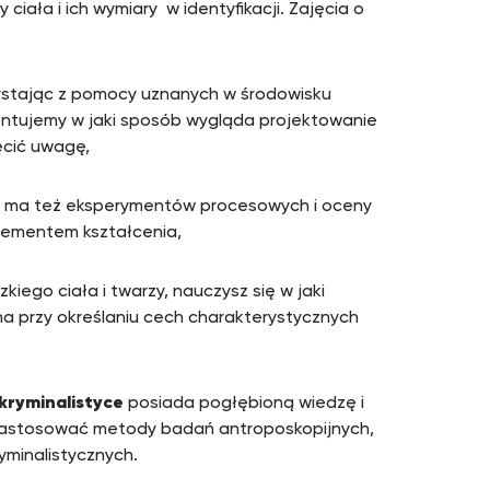
iała i ich wymiary w identyfikacji. Zajęcia o
ystając z pomocy uznanych w środowisku
zentujemy w jaki sposób wygląda projektowanie
ęcić uwagę,
ie ma też eksperymentów procesowych i oceny
lementem kształcenia,
iego ciała i twarzy, nauczysz się w jaki
 przy określaniu cech charakterystycznych
 kryminalistyce
posiada pogłębioną wiedzę i
fi zastosować metody badań antroposkopijnych,
yminalistycznych.