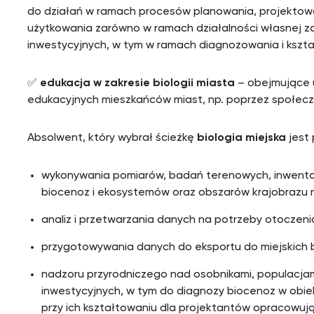
do działań w ramach procesów planowania, projektowani
użytkowania zarówno w ramach działalności własnej z
inwestycyjnych, w tym w ramach diagnozowania i kszta
✅
edukacja w zakresie biologii miasta
– obejmujące 
edukacyjnych mieszkańców miast, np. poprzez społeczn
Absolwent, który wybrał ścieżkę
biologia miejska
jest
wykonywania pomiarów, badań terenowych, inwentaryz
biocenoz i ekosystemów oraz obszarów krajobrazu 
analiz i przetwarzania danych na potrzeby otocze
przygotowywania danych do eksportu do miejskich 
nadzoru przyrodniczego nad osobnikami, populacjam
inwestycyjnych, w tym do diagnozy biocenoz w obiek
przy ich kształtowaniu dla projektantów opracowują