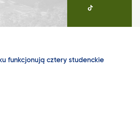
UKSW
Soundcloud
ku funkcjonują cztery studenckie