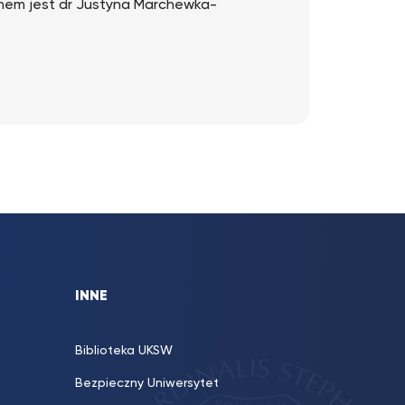
unem jest dr Justyna Marchewka-
tóp… rekonstrukcja osteobiografii
ealizowany we współpracy z Muzeum
jekt obejmuje analizę szczątków kostnych
zonych przy kościele św. Mikołaja we
wych i realizacją prac badawczych na
st na lipiec 2026.
nośredniowiecznego cmentarzyska w
izowany we współpracy z firmą
kupia się na analizie szczątków zmarłych
cowni osteologicznej ZBC.
INNE
zewnętrznych:
Universidad de Barranca (Peru); 26
Biblioteka UKSW
aliskowych na prekolumbijskich
Bezpieczny Uniwersytet
 szereg wyjazdów na stanowiska