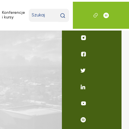
Wpisz
Konferencje
i kursy
wyszukiwaną
frazę
Profil
UKSW
Instagram
Profil
UKSW
Facebook
Profil
UKSW
Twitter
Profil
UKSW
Linkedin
UKSW
YouTube
UKSW
Spotify