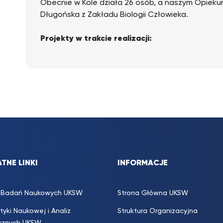
Obecnie w Kole działa 26 osób, a naszym Opiek
Długońska z Zakładu Biologii Człowieka.
Projekty w trakcie realizacji:
2025- obecnie: Na wzgórzu katedralnym i u jego s
nowożytnych mieszkańców Fromborka. Projekt r
Pomnika Historii Frombork Zespół Katedralny. Pro
podjętych w czasie prac wykopaliskowych prowad
Fromborku. Wiąże się on z serią wyjazdów tereno
terenie Fromborka. Najbliższy wyjazd planowany je
2025-obecnie: Historie życia zmarłych z wczes
Borkowie (woj. kujawsko-pomorskie). Projekt real
archeologiczną Alagierscy Archeologia. Projekt s
TNE LINKI
podjętych z grobów, prace realizowane są w pra
INFORMACJE
Zakończone projekty finansowane ze środków 
2025/2026 – wymiana międzynarodowa z National 
s. Badań Naukowych UKSW
Strona Główna UKSW
dniowy wyjazd obejmował udział w pracach wykop
ityki Naukowej i Analiz
Struktura Organizacyjna
cmentarzyskach El Porvenir i Rinconada, a także