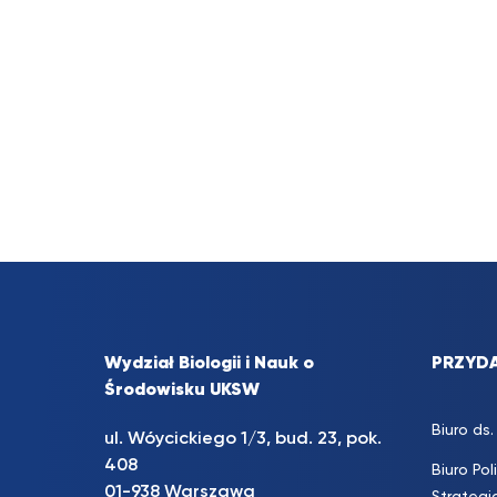
Wydział Biologii i Nauk o
PRZYDA
Środowisku UKSW
Biuro d
ul. Wóycickiego 1/3, bud. 23, pok.
408
Biuro Pol
01-938 Warszawa