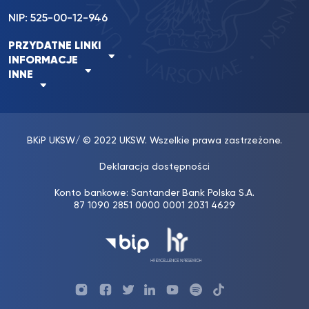
NIP: 525-00-12-946
PRZYDATNE LINKI
INFORMACJE
INNE
BKiP UKSW
/ © 2022 UKSW. Wszelkie prawa zastrzeżone.
Deklaracja dostępności
Konto bankowe: Santander Bank Polska S.A.
87 1090 2851 0000 0001 2031 4629
Profil
Profil
Profil
Profil
UKSW
Profil
UKSW
UKSW
UKSW
UKSW
UKSW
YouTube
UKSW
TikTok