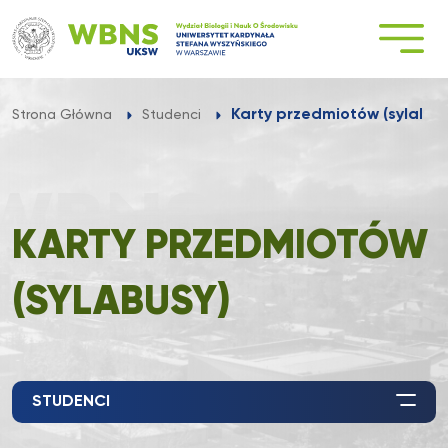
Przejdź
do
treści
Karty przedmiotów (sylabus
Strona Główna
Studenci
KARTY PRZEDMIOTÓW
(SYLABUSY)
STUDENCI