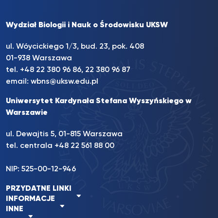
Wydział Biologii i Nauk o Środowisku UKSW
ul. Wóycickiego 1/3, bud. 23, pok. 408
01-938 Warszawa
tel.
+48 22 380 96 86
,
22 380 96 87
email:
wbns@uksw.edu.pl
Uniwersytet Kardynała Stefana Wyszyńskiego w
Warszawie
ul. Dewajtis 5, 01-815 Warszawa
tel. centrala
+48 22 561 88 00
NIP: 525-00-12-946
PRZYDATNE LINKI
INFORMACJE
INNE