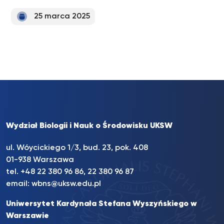
25 marca 2025
Wydział Biologii i Nauk o Środowisku UKSW
ul. Wóycickiego 1/3, bud. 23, pok. 408
01-938 Warszawa
tel.
+48 22 380 96 86
,
22 380 96 87
email:
wbns@uksw.edu.pl
Uniwersytet Kardynała Stefana Wyszyńskiego w
Warszawie