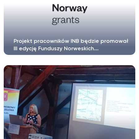
Projekt pracowników INB będzie promował
III edycję Funduszy Norweskich...
W ostatniej edycji Funduszy Norweskich, łączącej
kilka konkursów i dotyczących...