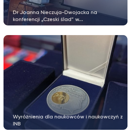
Dr Joanna Nieczuja-Dwojacka na
konferencji „Czeski ślad” w...
Z przyjemnością informujemy, że w sobotę 20
września 2025 roku, dr Joanna Nieczuja-
Dwojacka...
Wyróżnienia dla naukowców i naukowczyń z
INB