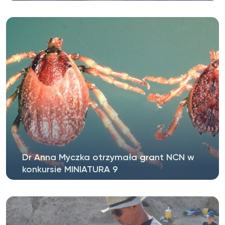
Dr Joanna Nieczuja-Dwojacka otrzymała grant
NAWA PROM – krótkookresowa wymiana...
Dr Anna Myczka otrzymała grant NCN w
konkursie MINIATURA 9
Dr Anna Myczka z Instytutu Biologii Rozwoju i Nauk
Biomedycznych Wydziału Biologii...