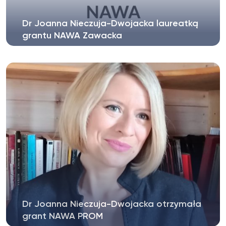
Dr Joanna Nieczuja-Dwojacka laureatką
grantu NAWA Zawacka
Dr Joanna Nieczuja-Dwojacka otrzymała grant z
programu NAWA Zawacka. Naukowczyni...
Dr Joanna Nieczuja-Dwojacka otrzymała
grant NAWA PROM