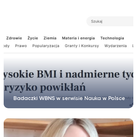
Z radością informujemy, że pracownicy i
pracowniczki naszego Instytutu zostali...
Badaczki WBNS w serwisie Nauka w Polsce
Dr J. Nieczuja-Dwojacka udzieliła wywiadu
portalowi Nauka w Polsce w związku...