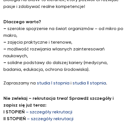
Biologia na UKSW to kierunek, który pozwoli Ci rozwijać
pasje i zdobywać realne kompetencje!
Dlaczego warto?
–
szerokie spojrzenie na świat organizmów – od mikro po
makro,
–
zajęcia praktyczne i terenowe,
–
możliwość rozwijania własnych zainteresowań
naukowych,
–
solidne podstawy do dalszej kariery (medycyna,
badania, edukacja, ochrona środowiska).
Zapraszamy na
studia I stopnia
i
studia II stopnia
.
Nie zwlekaj – rekrutacja trwa!
Sprawdź szczegóły i
zapisz się już teraz:
I STOPIEŃ
– szczegóły rekrutacji
II STOPIEŃ
– szczegóły rekrutacji